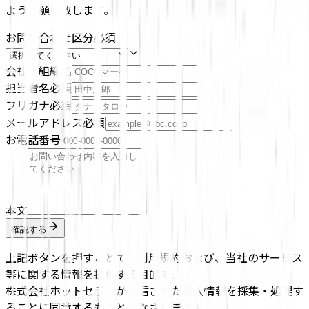
ようお願い致します。
お問い合わせ区分
必須
会社・組織名
担当者名
必須
フリガナ
必須
メールアドレス
必須
お電話番号
本文
確認する
上記ボタンを押すことで、利用規約および、当社のサービス
等に関する情報を提供する目的で、
株式会社ホットセラーが送信された個人情報を採集・処理す
ることに同意するものとみなされます。