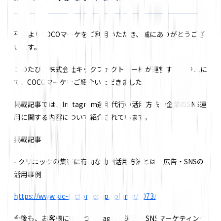
平素よりCOCOマーケをご利用いただき、誠にありがとうござ
います。
このたび、株式会社キックファクトリー様が運営するコラムに
て、COCOマーケをご紹介いただきました。
掲載記事では、Instagram運用代行の活用方法や企業のSNS運
用に関する内容について紹介されています。
掲載記事
- クリニックの集客に有効な動画活用方法とは？広告・SNSの
活用事例
https://www.kic-factory.co.jp/column/6073/
今後も、お客様に役立つInstagram運用・SNSマーケティング