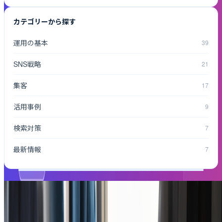
カテゴリーから探す
運用の基本
39
SNS戦略
21
集客
17
活用事例
9
検索対策
7
最新情報
7
投稿制作から拡散まで、成果を生む
Instagram運用