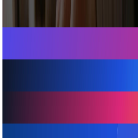
すべて
運用の基本
SNS戦略
集客
検索対策
活用事例
最新情報
2026.07.31
最新情報
インスタ AI 機能の最新動向｜Meta AI・AI編集の使い方と運
用活用ガイド
2026.07.30
活用事例
不動産会社のインスタ集客事例と反響を増やす運用法｜5事
例と5つの型
2026.07.29
活用事例
アパレル・ファッションブランドのインスタ活用事例と売上
導線
2026.07.28
集客