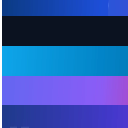
BtoB インスタ 活用で法人リード獲得を伸ばす完全ガイド｜
71%が使う日本市場の勝ち筋
2026.07.27
集客
インスタのフォロワーの質を上げる方法｜アクティブ率と幽
霊フォロワー対策・集客導線2026年版
2026.07.26
集客
インスタ リンクスタンプ完全ガイド｜ストーリーから公式
サイト・LINEへ確実に誘導する7つのコツ
2026.07.24
SNS戦略
リールのインサイトの見方と分析｜保存率・視聴維持率を伸
ばす2026年の実践ガイド
2026.07.23
運用の基本
インスタ キャプション 書き方2026｜読まれる冒頭125文
字・改行・文字数目安と続きを読む対策