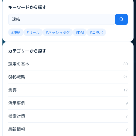
キーワードから探す
#凍結
#リール
#ハッシュタグ
#DM
#コラボ
カテゴリーから探す
運用の基本
39
SNS戦略
21
集客
17
活用事例
9
検索対策
7
最新情報
7